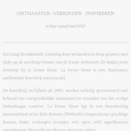
ONTHAASTEN . VERBINDEN . INSPIREREN
te huur vanaf eind 2027
Een lange kronkelende zandweg door weilanden en hoge grassen, met
zicht op de prachtige bossen van de franse Ardennen. Zo begint jouw
ervaring bij la ferme bleue. La ferme bleue is een charmante,
authentieke boerderij met een ziel.
De boerderij en bijhuis uit 1860, worden volledig gerenoveerd met
behoud van oorspronke
lijke elementen en voorzien van het nodige
hedendaagse comfort. La ferme bleue ligt in een heuvelachtig
natuurgebied en het hele domein (7000m2) is begroeid met prachtige
bomen, leuke verborgen terrasjes, een open veld, appelbomen,
notenbomen, kleurrijke struiken en een grote vijver.