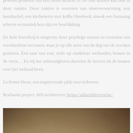
gewoon genieten van een mooi uitzicht of tot rust komen kan ook in
deze ruimte. Deze ruimte is voorzien van vloerverwarming, een
houtkachel, een kitchenette met koffie/theehoek, alsook een Samsung
scherm en muziek box zijn ter beschikking.
De hele boerderij is omgeven door prachtige natuur en voorzien van
verscheidene terrassen, waar je op alle uren van de dag van de zon kan
genieten. Een oase van rust, zicht op eindeloze weilanden, bossen in
de verte, ... En bij het ochtendgloren dartelen de herten uit de bossen
over het weiland heen.
La ferme bleue, een inspirerende plek voor iedereen.
Realisatie project: AID architecten,
https://aidarchitecten.be/